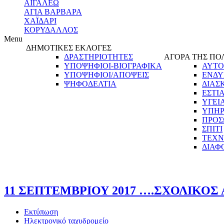
ΑΙΓΑΛΕΩ
ΑΓΙΑ ΒΑΡΒΑΡΑ
ΧΑΪΔΑΡΙ
ΚΟΡΥΔΑΛΛΟΣ
Menu
ΔΗΜΟΤΙΚΕΣ ΕΚΛΟΓΕΣ
ΔΡΑΣΤΗΡΙΟΤΗΤΕΣ
ΑΓΟΡΑ ΤΗΣ ΠΟ
ΥΠΟΨΗΦΙΟΙ-ΒΙΟΓΡΑΦΙΚΑ
ΑΥΤΟ
ΥΠΟΨΗΦΙΟΙ/ΑΠΟΨΕΙΣ
ΕΝΔΥ
ΨΗΦΟΔΕΛΤΙΑ
ΔΙΑΣ
ΕΣΤΙ
ΥΓΕΙ
ΥΠΗΡ
ΠΡΟΣ
ΣΠΙΤΙ
ΤΕΧΝ
ΔΙΑΦ
11 ΣΕΠΤΕΜΒΡΙΟΥ 2017 ….ΣΧΟΛΙΚΟΣ
Εκτύπωση
Ηλεκτρονικό ταχυδρομείο