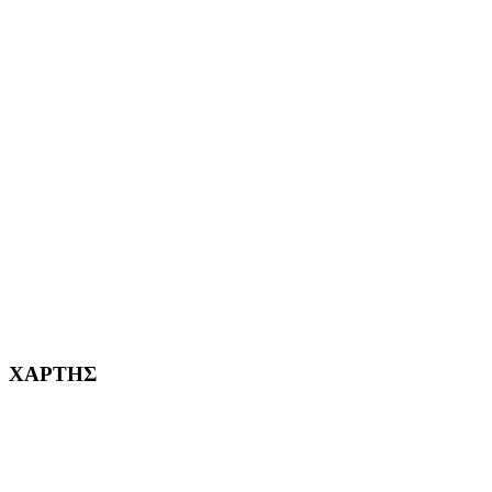
ΑΙΓΑΛΕΩ Η ΠΟΛΗ ΜΑΣ από το 2004
ΑΓ. ΒΑΡΒΑΡΑ Η ΠΟΛΗ ΜΑΣ από το 1995
ΧΑΪΔΑΡΙ Η ΠΟΛΗ ΜΑΣ από το 1998
ΚΟΡΥΔΑΛΛΟΣ Η ΠΟΛΗ ΜΑΣ από το 2002
232382
ΧΑΡΤΗΣ