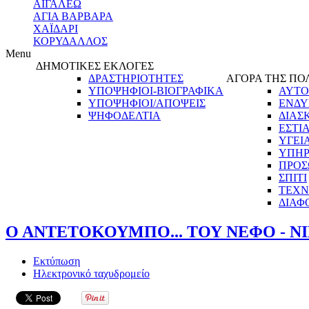
ΑΙΓΑΛΕΩ
ΑΓΙΑ ΒΑΡΒΑΡΑ
ΧΑΪΔΑΡΙ
ΚΟΡΥΔΑΛΛΟΣ
Menu
ΔΗΜΟΤΙΚΕΣ ΕΚΛΟΓΕΣ
ΔΡΑΣΤΗΡΙΟΤΗΤΕΣ
ΑΓΟΡΑ ΤΗΣ ΠΟ
ΥΠΟΨΗΦΙΟΙ-ΒΙΟΓΡΑΦΙΚΑ
ΑΥΤΟ
ΥΠΟΨΗΦΙΟΙ/ΑΠΟΨΕΙΣ
ΕΝΔΥ
ΨΗΦΟΔΕΛΤΙΑ
ΔΙΑΣ
ΕΣΤΙ
ΥΓΕΙ
ΥΠΗΡ
ΠΡΟΣ
ΣΠΙΤΙ
ΤΕΧΝ
ΔΙΑΦ
Ο ΑΝΤΕΤΟΚΟΥΜΠΟ... ΤΟΥ ΝΕΦΟ - 
Εκτύπωση
Ηλεκτρονικό ταχυδρομείο