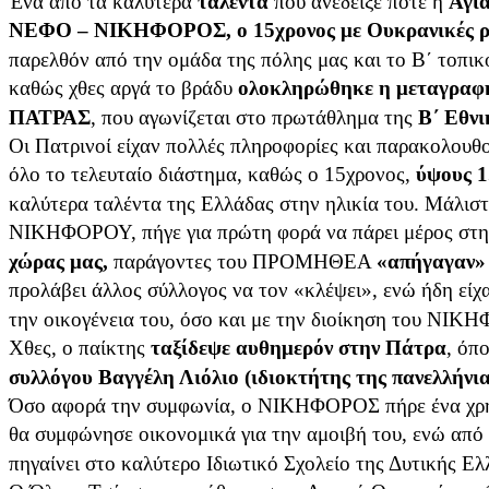
Ένα από τα καλύτερα
ταλέντα
που ανέδειξε ποτέ η
Αγί
ΝΕΦΟ – ΝΙΚΗΦΟΡΟΣ, ο 15χρονος με Ουκρανικές ρί
παρελθόν από την ομάδα της πόλης μας και το Β΄ τοπι
καθώς χθες αργά το βράδυ
ολοκληρώθηκε η μεταγρα
ΠΑΤΡΑΣ
, που αγωνίζεται στο πρωτάθλημα της
Β΄ Εθνι
Οι Πατρινοί είχαν πολλές πληροφορίες και παρακολου
όλο το τελευταίο διάστημα, καθώς ο 15χρονος,
ύψους 1
καλύτερα ταλέντα της Ελλάδας στην ηλικία του. Μάλιστα
ΝΙΚΗΦΟΡΟΥ, πήγε για πρώτη φορά να πάρει μέρος στ
χώρας μας,
παράγοντες του ΠΡΟΜΗΘΕΑ
«απήγαγαν» 
προλάβει άλλος σύλλογος να τον «κλέψει», ενώ ήδη είχα
την οικογένεια του, όσο και με την διοίκηση του ΝΙΚ
Χθες, ο παίκτης
ταξίδεψε αυθημερόν στην Πάτρα
, όπ
συλλόγου Βαγγέλη Λιόλιο (ιδιοκτήτης της πανελλή
Όσο αφορά την συμφωνία, ο ΝΙΚΗΦΟΡΟΣ πήρε ένα χρημα
θα συμφώνησε οικονομικά για την αμοιβή του, ενώ από 
πηγαίνει στο καλύτερο Ιδιωτικό Σχολείο της Δυτικής Ελ