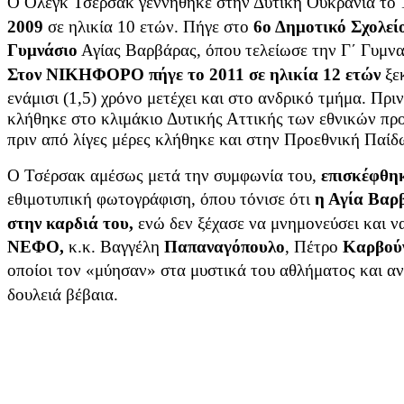
Ο Όλεγκ Τσέρσακ γεννήθηκε στην Δυτική Ουκρανία το
2009
σε ηλικία 10 ετών. Πήγε στο
6ο Δημοτικό Σχολεί
Γυμνάσιο
Αγίας Βαρβάρας, όπου τελείωσε την Γ΄ Γυμνασ
Στον ΝΙΚΗΦΟΡΟ πήγε το 2011 σε ηλικία 12 ετών
ξε
ενάμισι (1,5) χρόνο μετέχει και στο ανδρικό τμήμα. Πρ
κλήθηκε στο κλιμάκιο Δυτικής Αττικής των εθνικών π
πριν από λίγες μέρες κλήθηκε και στην Προεθνική Παίδ
Ο Τσέρσακ αμέσως μετά την συμφωνία του,
επισκέφθηκ
εθιμοτυπική φωτογράφιση, όπου τόνισε ότι
η Αγία Βαρ
στην καρδιά του,
ενώ δεν ξέχασε να μνημονεύσει και ν
ΝΕΦΟ,
κ.κ. Βαγγέλη
Παπαναγόπουλο
, Πέτρο
Καρβού
οποίοι τον «μύησαν» στα μυστικά του αθλήματος και αν
δουλειά βέβαια.