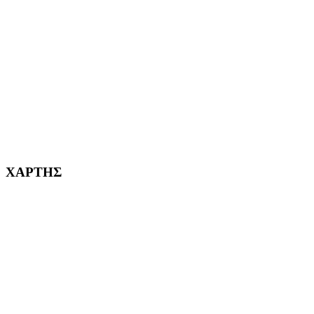
ΑΓ. ΒΑΡΒΑΡΑ Η ΠΟΛΗ ΜΑΣ από το 1995
ΧΑΪΔΑΡΙ Η ΠΟΛΗ ΜΑΣ από το 1998
ΚΟΡΥΔΑΛΛΟΣ Η ΠΟΛΗ ΜΑΣ από το 2002
232382
ΧΑΡΤΗΣ