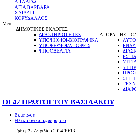
ΑΙΓΑΛΕΩ
ΑΓΙΑ ΒΑΡΒΑΡΑ
ΧΑΪΔΑΡΙ
ΚΟΡΥΔΑΛΛΟΣ
Menu
ΔΗΜΟΤΙΚΕΣ ΕΚΛΟΓΕΣ
ΔΡΑΣΤΗΡΙΟΤΗΤΕΣ
ΑΓΟΡΑ ΤΗΣ ΠΟ
ΥΠΟΨΗΦΙΟΙ-ΒΙΟΓΡΑΦΙΚΑ
ΑΥΤΟ
ΥΠΟΨΗΦΙΟΙ/ΑΠΟΨΕΙΣ
ΕΝΔΥ
ΨΗΦΟΔΕΛΤΙΑ
ΔΙΑΣ
ΕΣΤΙ
ΥΓΕΙ
ΥΠΗΡ
ΠΡΟΣ
ΣΠΙΤΙ
ΤΕΧΝ
ΔΙΑΦ
ΟΙ 42 ΠΡΩΤΟΙ ΤΟΥ ΒΑΣΙΛΑΚΟΥ
Εκτύπωση
Ηλεκτρονικό ταχυδρομείο
Τρίτη, 22 Απριλίου 2014 19:13