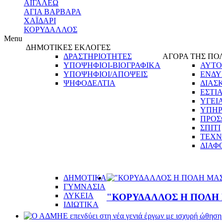
ΑΙΓΑΛΕΩ
ΑΓΙΑ ΒΑΡΒΑΡΑ
ΧΑΪΔΑΡΙ
ΚΟΡΥΔΑΛΛΟΣ
Menu
ΔΗΜΟΤΙΚΕΣ ΕΚΛΟΓΕΣ
ΔΡΑΣΤΗΡΙΟΤΗΤΕΣ
ΑΓΟΡΑ ΤΗΣ ΠΟ
ΥΠΟΨΗΦΙΟΙ-ΒΙΟΓΡΑΦΙΚΑ
ΑΥΤΟ
ΥΠΟΨΗΦΙΟΙ/ΑΠΟΨΕΙΣ
ΕΝΔΥ
ΨΗΦΟΔΕΛΤΙΑ
ΔΙΑΣ
ΕΣΤΙ
ΥΓΕΙ
ΥΠΗΡ
ΠΡΟΣ
ΣΠΙΤΙ
ΤΕΧΝ
ΔΙΑΦ
ΔΗΜΟΤΙΚΑ
ΓΥΜΝΑΣΙΑ
ΛΥΚΕΙΑ
"ΚΟΡΥΔΑΛΛΟΣ Η ΠΟΛΗ ΜΑ
ΙΔΙΩΤΙΚΑ