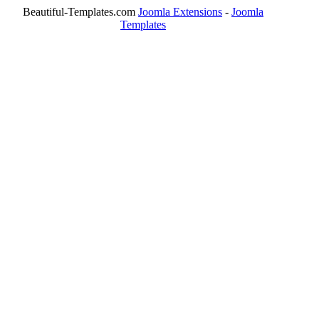
Beautiful-Templates.com
Joomla Extensions
-
Joomla
Templates
ΤΟ ΜΕΓΑΛΥΤΕΡΟ ΔΙΚΤΥΟ ΤΟΠΙΚΩΝ
ΕΦΗΜΕΡΙΔΩΝ
ΑΙΓΑΛΕΩ Η ΠΟΛΗ ΜΑΣ από το 2004
ΑΓ. ΒΑΡΒΑΡΑ Η ΠΟΛΗ ΜΑΣ από το 1995
ΧΑΪΔΑΡΙ Η ΠΟΛΗ ΜΑΣ από το 1998
ΚΟΡΥΔΑΛΛΟΣ Η ΠΟΛΗ ΜΑΣ από το 2002