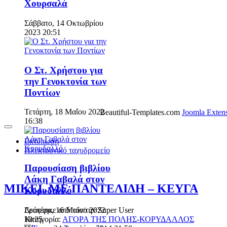
Χουρσαλά
Σάββατο, 14 Οκτωβρίου
2023 20:51
Ο Στ. Χρήστου για
την Γενοκτονία των
Ποντίων
Τετάρτη, 18 Μαΐου 2022
Beautiful-Templates.com
Joomla Exten
16:38
Εκτύπωση
Ηλεκτρονικό ταχυδρομείο
Παρουσίαση βιβλίου
Λάκη Γαβαλά στον
MIKEL ΜΕ ΠΑΝΤΕΛΙΔΗ – ΚΕΥΓΑ
Κορυδαλλό
Δευτέρα, 16 Μαΐου 2022
Γράφτηκε από τον/την
Super User
10:25
Κατηγορία:
ΑΓΟΡΑ ΤΗΣ ΠΟΛΗΣ-ΚΟΡΥΔΑΛΛΟΣ